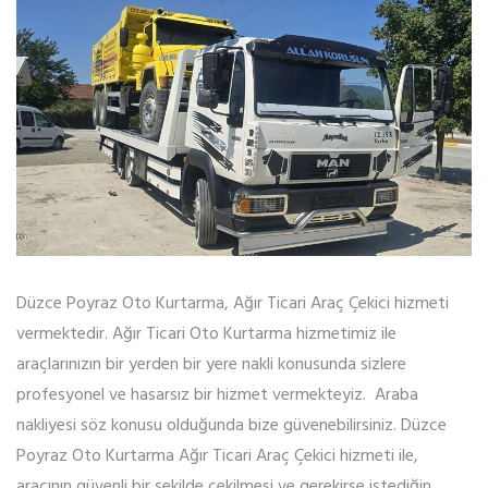
Düzce Poyraz Oto Kurtarma, Ağır Ticari Araç Çekici hizmeti
vermektedir. Ağır Ticari Oto Kurtarma hizmetimiz ile
araçlarınızın bir yerden bir yere nakli konusunda sizlere
profesyonel ve hasarsız bir hizmet vermekteyiz. Araba
nakliyesi söz konusu olduğunda bize güvenebilirsiniz. Düzce
Poyraz Oto Kurtarma Ağır Ticari Araç Çekici hizmeti ile,
aracının güvenli bir şekilde çekilmesi ve gerekirse istediğin